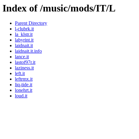
Index of /music/mods/IT/L
Parent Directory
l-clubrk.it
la_klstr.it
labyrint.it
laidnait.it
laidnait.it.info
lance.it
lastof97r.it
laziness.it
left.it
leftrmx.it
liq-tide.it
lonehrt.it
loud.it