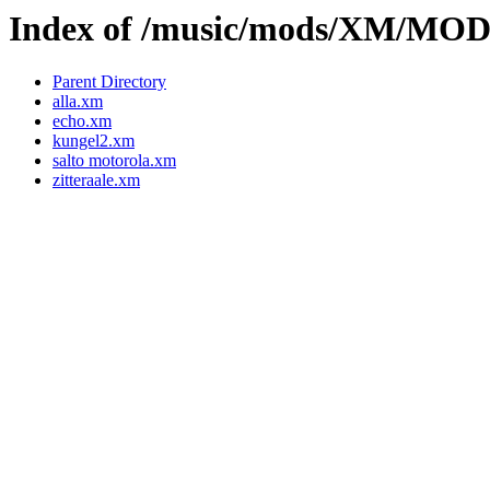
Index of /music/mods/XM/M
Parent Directory
alla.xm
echo.xm
kungel2.xm
salto motorola.xm
zitteraale.xm